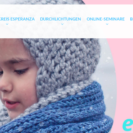
REIS ESPERANZA
DURCHLICHTUNGEN
ONLINE-SEMINARE
B
NZA IST HOFFNUNG
ABLAUF
AUFBAU DER SEMIN
FALLBEISPIELE
ANKÜNDIGUNGSVI
GRUNDSEMINAR
TERMINANFRAGEN