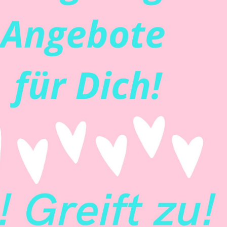
FRIEDENSREISE "UMKEHR DER
GÖTTERSPIELENDEN
WESENHEITEN"
FRIEDENSREISE GEGEN DIE
EISESKÄLTE IN EUROPA
FRIEDENSREISE IN DEN
CHACO FÜR MENSCH, TIER
UND ERDE
BILDER, AUDIOS UND VIDEOS
ZUR FRIEDENSREISE APRIL
2022
BILDERGALERIE ZU DER
FRIEDENSREISE OKTOBER
2018