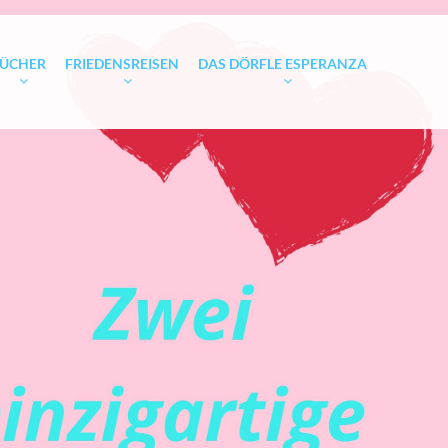
ÜCHER
FRIEDENSREISEN
DAS DÖRFLE ESPERANZA
ARE
SEELENEBENEN
FRIEDENSREISE MAI 2024
UNTERKÜNFTE IM DÖRFLE
ENCARNACIÓN, HOHENAU
ESPERANZA
DEOS ZUM
HEILUNG VON DER SEELE HER
FRIEDENSREISE MÄRZ 2024
GRUNDSTÜCK IN
CONCEPTIÓN, BELÉN
PARAGUAY KAUFEN -
WAS DU SÄST, WIRST DU
SCHAU HIER HINEIN!
ERNTEN
FRIEDENSREISEN NOVEMBER
2023 "IM KAIM ERSTICKEN"
WIR ORGANISIEREN EINE
ÜBER ALLEM STEHT DIE LIEBE
TAFEL UND EIN
LAGERHAUS
FRIEDENSREISE SEPTEMBER
BUCHBESTELLUNGEN
2023
FRIEDENSREISE IM FEBRUAR
2023