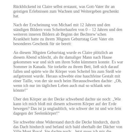
Rückblickend ist Claire selbst erstaunt, was Gott-Vater ihr an
geistigen Erlebnissen zum Wachsen und Weitergeben geschenkt
hat.
Nach der Erscheinung von Michael mit 12 Jahren und den
ständigen Bildern vom Scheiterhaufen von 0 – 12 Jahren und den
weiteren inneren Bildern ab Beginn der Bechterw‘schen
Krankheit hatte zu ihrem 30igsten Geburtstag Gott Vater ein
besonderes Geschenk für sie bereit:
An diesem 30igsten Geburtstag wurde es Claire plötzlich an
diesem Abend schlecht, als ihr damaliger Mann nach Hause
gekommen war und sich um ihren Sohn kümmern konnte. Es war
Sommer in Kanada. Sie torkelte zu ihrem Bett, ließ sich darauf
fallen und spürte wie ihr Körper vom Scheitel bis zum Steiß wie
aufgetrennt wurde. Heraus schwebte eine hauchfeine Gestalt mit
einer Taille, von der sie noch beim Herausschweben dachte: „Oh,
wenn ich nur im täglichen Leben auch mal so schlank sein
könnte!“
Über den Körper an der Decke schwebend dachte sie noch: „Wie
kann ich mich bloß mit diesem schweren Körper auf der Erde
bewegen? Das ist ja unglaublich, wie schwer der ist und wie fein
dagegen der Seelenkörper!“
Sie schwebte ohne Widerstand durch die Decke hindurch, durch
das Dach hindurch und befand sich bald oberhalb der Dächer von
Ville Mont Royal. Sie dachte noch: „Jetzt muss ich mir die