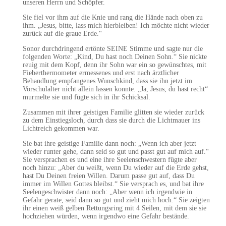
unseren Herrn und Schöpfer.
Sie fiel vor ihm auf die Knie und rang die Hände nach oben zu
ihm. „Jesus, bitte, lass mich hierbleiben! Ich möchte nicht wieder
zurück auf die graue Erde.“
Sonor durchdringend ertönte SEINE Stimme und sagte nur die
folgenden Worte: „Kind, Du hast noch Deinen Sohn.“ Sie nickte
reuig mit dem Kopf, denn ihr Sohn war ein so gewünschtes, mit
Fieberthermometer ermessenes und erst nach ärztlicher
Behandlung empfangenes Wunschkind, dass sie ihn jetzt im
Vorschulalter nicht allein lassen konnte. „Ja, Jesus, du hast recht“
murmelte sie und fügte sich in ihr Schicksal.
Zusammen mit ihrer geistigen Familie glitten sie wieder zurück
zu dem Einstiegsloch, durch dass sie durch die Lichtmauer ins
Lichtreich gekommen war.
Sie bat ihre geistige Familie dann noch: „Wenn ich aber jetzt
wieder runter gehe, dann seid so gut und passt gut auf mich auf.“
Sie versprachen es und eine ihre Seelenschwestern fügte aber
noch hinzu: „Aber du weißt, wenn Du wieder auf die Erde gehst,
hast Du Deinen freien Willen. Darum passe gut auf, dass Du
immer im Willen Gottes bleibst.“ Sie versprach es, und bat ihre
Seelengeschwister dann noch: „Aber wenn ich irgendwie in
Gefahr gerate, seid dann so gut und zieht mich hoch.“ Sie zeigten
ihr einen weiß gelben Rettungsring mit 4 Seilen, mit dem sie sie
hochziehen würden, wenn irgendwo eine Gefahr bestände.