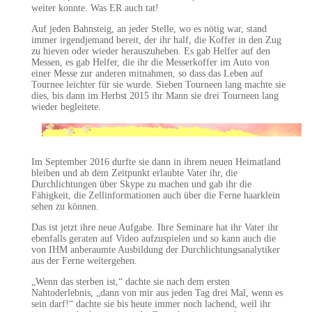
weiter konnte. Was ER auch tat!
Auf jeden Bahnsteig, an jeder Stelle, wo es nötig war, stand
immer irgendjemand bereit, der ihr half, die Koffer in den Zug
zu hieven oder wieder herauszuheben. Es gab Helfer auf den
Messen, es gab Helfer, die ihr die Messerkoffer im Auto von
einer Messe zur anderen mitnahmen, so dass das Leben auf
Tournee leichter für sie wurde. Sieben Tourneen lang machte sie
dies, bis dann im Herbst 2015 ihr Mann sie drei Tourneen lang
wieder begleitete.
Im September 2016 durfte sie dann in ihrem neuen Heimatland
bleiben und ab dem Zeitpunkt erlaubte Vater ihr, die
Durchlichtungen über Skype zu machen und gab ihr die
Fähigkeit, die Zellinformationen auch über die Ferne haarklein
sehen zu können.
Das ist jetzt ihre neue Aufgabe. Ihre Seminare hat ihr Vater ihr
ebenfalls geraten auf Video aufzuspielen und so kann auch die
von IHM anberaumte Ausbildung der Durchlichtungsanalytiker
aus der Ferne weitergehen.
„Wenn das sterben ist,“ dachte sie nach dem ersten
Nahtoderlebnis, „dann von mir aus jeden Tag drei Mal, wenn es
sein darf!“ dachte sie bis heute immer noch lachend, weil ihr