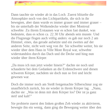
Dann tauchte sie wieder ab in das Loch. Zuerst blitzelte die
Atmosphäre noch von den Lichtpartikeln, die sich in ihr
bewegten, aber dann wurde es immer grauer und immer grauer –
bis sie unterhalb der Wolkendecke wieder über Montreal
schwebte. Zu ihrem Erstaunen war es schon fast dunkel, was
bedeutete, dass es schon ca. 22.30 Uhr abends sein musste. Und
die Flugzeuge flogen auch völlig anders: es gab nur noch 2 am
Himmel, eines, das gerade aufsetzte und ein zweites auf der
anderen Seite, nicht weit weg von ihr. Sie schwebte weiter, bis sie
wieder über dem Haus in Ville Mont Royal war, schwebte
widerstandslos durch das Dach und die Decke und hing nun
wieder über ihren Körper.
„Da muss ich nun jetzt wieder hinein?“ dachte sie noch und
schauderte bei dem Gedanken an die Erdenschwere und diesen
schweren Körper, nachdem sie doch nun so frei und leicht
gewesen war.
Doch die immer noch am Steiß festgemachte Silberschnur zog sie
unaufhörlich zurück, bis sie wieder in ihrem Körper lag. „Nanu,
dachte sie: „Was ist denn mit dem Körper los? Der ist ja ganz
steif und kalt!“
Sie probierte zuerst den linken großen Zeh wieder zu aktivieren,
bewegte ihn ein wenig, dann ging die Bewegung weiter über den