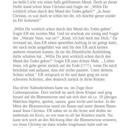
ins helle Licht wie einen halb geöffeneten Mund. Doch an dieser
Stelle stand schon Jesus Christus und fragte sie: „Willst Du
wirklich schon durch den Mund des Todes gehen?“ „Ja Jesus
Christus, es war doch so schön bei dir, ich möchte gerne wieder
zu Dir kommen!“
„Willst Du wirklich schon durch den Mund des Todes gehen“,
fragte ER ein zweites Mal. Und sie erschrak ein wenig und fragte
ihn: „Warum Vater, was ist?“ „Kind, ich hab doch nur Dich.“ Da
verstand sie, dass ER einen speziellen Auftrag in sie gelegt hatte,
der noch nicht ausgeführt war und für den ER auch keinen
anderen einsetzen konnte, da sie die Himmlische Ausbildung
dafür erhalten hat. „Willst Du jetzt wirklich schon durch den
Mund des Todes gehen?“ fragte ER zum dritten Male. „ Lieber
Jesus, ich gehe gerne zurück auf die Erde (!!!!!), wenn Du mich
beschützt und aufpasst, dass mir nichts passiert. Unter deinem
Schutz schon.“ ER versprach es ihr und dann ging sie zwar
schweren Schrittes, aber dennoch zurück in ihren Körper.
Das dritte Nahtoderlebnis hatte sie, im Zuge ihrer
Gallenoperation. Dort verließ sie auch ihren Körper und ging
hinauf auf die Blumenwiese und sah sich dort als ca. 10 jähriges
Mädchen hüpfen, spielen, tanzen, ganz leicht und locker. In der
Mitte der Blumenwiese stand ein Baum und unter diesem Baum
stand Jesus Christus. ER nahm sie in die Arme und drehte sie
mehrmals im Kreis, so wie man es oft bei Kindern macht. Sie
kann sich noch an den Rückweg über die Blumenwiese erinnern,
wo Jesus Christus sie dann wieder losgelassen hatte und sie