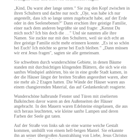
„Kind, Du warst aber lange unten.“ Sie zog den Kopf zwischen in
ihren Schultern und dachte nur noch: „Oje, was habe ich nur
angestellt, dass ich so lange unten zugebracht habe, auf der Erde
oder in den Seelenebenen?“ Dann erschien ihre geistige Familie,
einer nach dem anderen begrüßte sie und fragte: „Kennst Du
mich noch? Ich bin doch die …“ Und sie nannten alle ihre
Namen. Sie zuckte nur mit den Schultern, weil sie sich echt an
ihre geistige Familie nicht mehr erinnern konnte. „Es ist so schön
bei Euch! Ich möchte so gerne bei Euch bleiben.“ „Dann müssen
wir erst Jesus fragen“, sagten sie alle gemeinsam.
Sie schwebten durch wunderschöne Gebiete, in denen Bäume
standen mit durchsichtigen klingenden Blättern, die sich wie ein
sanftes Windspiel anhörten, bis sie in eine große Stadt kamen, in
der die Häuser längst der breiten Straßen angeordnet waren, aber
nie mehr als 2 Etagen hatten. Die Wände der Häuser waren aus
einem changierenden Material, das auf Gedankenkraft reagierte.
Wunderschöne halbrunde Fenster und Türen mit ziselierten
Balkönchen davor waren an den Außenseiten der Häuser
angebracht. In den Mauern waren Edelsteine eingelassen, die aus
sich heraus leuchteten, wie kleine sanfte Lampen und deren
Farben der Seele gut taten.
Auf der Straße von links sah sie eine warme weiche Gestalt
kommen, umhüllt von einem hell-beigen Mantel. Sie erkannte
ihn an seiner übergroßen Ausstrahlung von Liebe, Jesus Christus