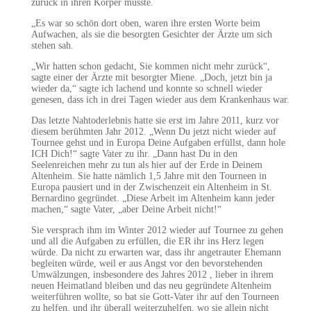
zurück in ihren Körper musste.
„Es war so schön dort oben, waren ihre ersten Worte beim
Aufwachen, als sie die besorgten Gesichter der Ärzte um sich
stehen sah.
„Wir hatten schon gedacht, Sie kommen nicht mehr zurück“,
sagte einer der Ärzte mit besorgter Miene. „Doch, jetzt bin ja
wieder da,“ sagte ich lachend und konnte so schnell wieder
genesen, dass ich in drei Tagen wieder aus dem Krankenhaus war.
Das letzte Nahtoderlebnis hatte sie erst im Jahre 2011, kurz vor
diesem berühmten Jahr 2012. „Wenn Du jetzt nicht wieder auf
Tournee gehst und in Europa Deine Aufgaben erfüllst, dann hole
ICH Dich!“ sagte Vater zu ihr. „Dann hast Du in den
Seelenreichen mehr zu tun als hier auf der Erde in Deinem
Altenheim. Sie hatte nämlich 1,5 Jahre mit den Tourneen in
Europa pausiert und in der Zwischenzeit ein Altenheim in St.
Bernardino gegründet. „Diese Arbeit im Altenheim kann jeder
machen,“ sagte Vater, „aber Deine Arbeit nicht!“
Sie versprach ihm im Winter 2012 wieder auf Tournee zu gehen
und all die Aufgaben zu erfüllen, die ER ihr ins Herz legen
würde. Da nicht zu erwarten war, dass ihr angetrauter Ehemann
begleiten würde, weil er aus Angst vor den bevorstehenden
Umwälzungen, insbesondere des Jahres 2012 , lieber in ihrem
neuen Heimatland bleiben und das neu gegründete Altenheim
weiterführen wollte, so bat sie Gott-Vater ihr auf den Tourneen
zu helfen, und ihr überall weiterzuhelfen, wo sie allein nicht