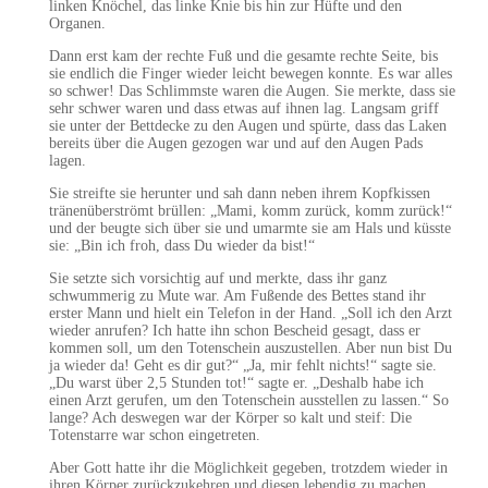
linken Knöchel, das linke Knie bis hin zur Hüfte und den
Organen.
Dann erst kam der rechte Fuß und die gesamte rechte Seite, bis
sie endlich die Finger wieder leicht bewegen konnte. Es war alles
so schwer! Das Schlimmste waren die Augen. Sie merkte, dass sie
sehr schwer waren und dass etwas auf ihnen lag. Langsam griff
sie unter der Bettdecke zu den Augen und spürte, dass das Laken
bereits über die Augen gezogen war und auf den Augen Pads
lagen.
Sie streifte sie herunter und sah dann neben ihrem Kopfkissen
tränenüberströmt brüllen: „Mami, komm zurück, komm zurück!“
und der beugte sich über sie und umarmte sie am Hals und küsste
sie: „Bin ich froh, dass Du wieder da bist!“
Sie setzte sich vorsichtig auf und merkte, dass ihr ganz
schwummerig zu Mute war. Am Fußende des Bettes stand ihr
erster Mann und hielt ein Telefon in der Hand. „Soll ich den Arzt
wieder anrufen? Ich hatte ihn schon Bescheid gesagt, dass er
kommen soll, um den Totenschein auszustellen. Aber nun bist Du
ja wieder da! Geht es dir gut?“ „Ja, mir fehlt nichts!“ sagte sie.
„Du warst über 2,5 Stunden tot!“ sagte er. „Deshalb habe ich
einen Arzt gerufen, um den Totenschein ausstellen zu lassen.“ So
lange? Ach deswegen war der Körper so kalt und steif: Die
Totenstarre war schon eingetreten.
Aber Gott hatte ihr die Möglichkeit gegeben, trotzdem wieder in
ihren Körper zurückzukehren und diesen lebendig zu machen.