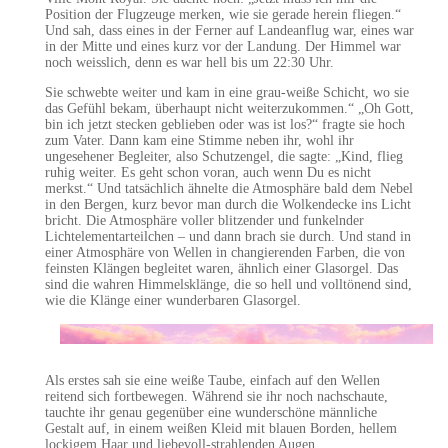
Position der Flugzeuge merken, wie sie gerade herein fliegen.“
Und sah, dass eines in der Ferner auf Landeanflug war, eines war
in der Mitte und eines kurz vor der Landung. Der Himmel war
noch weisslich, denn es war hell bis um 22:30 Uhr.
Sie schwebte weiter und kam in eine grau-weiße Schicht, wo sie
das Gefühl bekam, überhaupt nicht weiterzukommen.“ „Oh Gott,
bin ich jetzt stecken geblieben oder was ist los?“ fragte sie hoch
zum Vater. Dann kam eine Stimme neben ihr, wohl ihr
ungesehener Begleiter, also Schutzengel, die sagte: „Kind, flieg
ruhig weiter. Es geht schon voran, auch wenn Du es nicht
merkst.“ Und tatsächlich ähnelte die Atmosphäre bald dem Nebel
in den Bergen, kurz bevor man durch die Wolkendecke ins Licht
bricht. Die Atmosphäre voller blitzender und funkelnder
Lichtelementarteilchen – und dann brach sie durch. Und stand in
einer Atmosphäre von Wellen in changierenden Farben, die von
feinsten Klängen begleitet waren, ähnlich einer Glasorgel. Das
sind die wahren Himmelsklänge, die so hell und volltönend sind,
wie die Klänge einer wunderbaren Glasorgel.
Als erstes sah sie eine weiße Taube, einfach auf den Wellen
reitend sich fortbewegen. Während sie ihr noch nachschaute,
tauchte ihr genau gegenüber eine wunderschöne männliche
Gestalt auf, in einem weißen Kleid mit blauen Borden, hellem
lockigem Haar und liebevoll-strahlenden Augen.