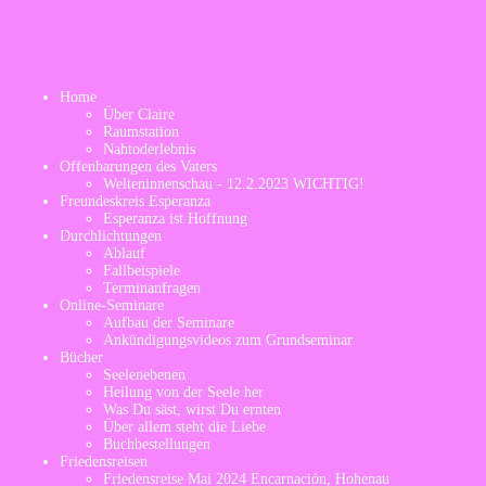
Navigation
Home
überspringen
Über Claire
Raumstation
Nahtoderlebnis
Offenbarungen des Vaters
Welteninnenschau - 12.2.2023 WICHTIG!
Freundeskreis Esperanza
Esperanza ist Hoffnung
Durchlichtungen
Ablauf
Fallbeispiele
Terminanfragen
Online-Seminare
Aufbau der Seminare
Ankündigungsvideos zum Grundseminar
Bücher
Seelenebenen
Heilung von der Seele her
Was Du säst, wirst Du ernten
Über allem steht die Liebe
Buchbestellungen
Friedensreisen
Friedensreise Mai 2024 Encarnación, Hohenau